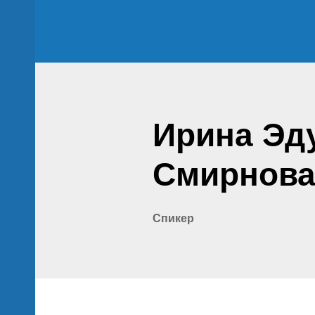
нций
Ирина Эд
Смирнов
Спикер