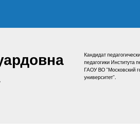
уардовна
Кандидат педагогически
педагогики Института п
ГАОУ ВО "Московский г
а
университет".