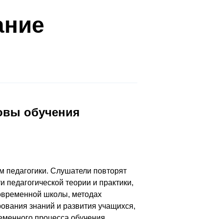
ание
новы обучения
 педагогики. Слушатели повторят
 педагогической теории и практики,
современной школы, методах
рования знаний и развития учащихся,
еменного процесса обучения.