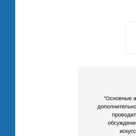
ре
ая
ьность
 и
ендаций
"Основные а
дополнительно
проводит
обсуждени
искус