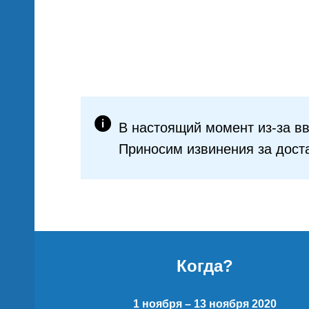
й
о
В настоящий момент из-за в
Приносим извинения за дост
Когда?
вы
1 ноября – 13 ноября 2020