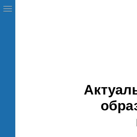
Актуал
обра