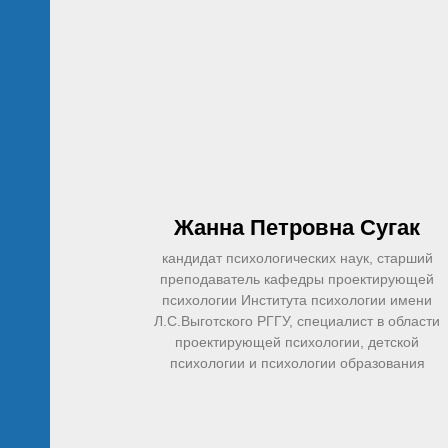
ре
ая
ьность
 и
ендаций
Жанна Петровна
Сугак
кандидат психологических наук, старший
преподаватель кафедры проектирующей
психологии Института психологии имени
Л.С.Выготского РГГУ, специалист в области
проектирующей психологии, детской
психологии и психологии образования