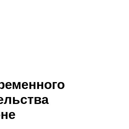
ременного
ельства
оне