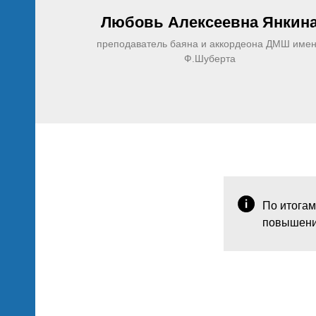
Любовь Алексеевна
Янкин
преподаватель баяна и аккордеона ДМШ име
Ф.Шуберта
По итогам
повышени