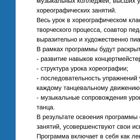
музыкальных колледжей, высших у
хореографических занятий.
Весь урок в хореографическом кла
й
творческого процесса, соавтор пед
выразительно и художественно пиа
В рамках программы будут раскры
о
- развитие навыков концертмейстерс
- структура урока хореографии;
- последовательность упражнений 
каждому танцевальному движению
- музыкальные сопровождения урок
танца.
В результате освоения программы 
вы
занятий, усовершенствуют свои ис
Программа включает в себя как лек