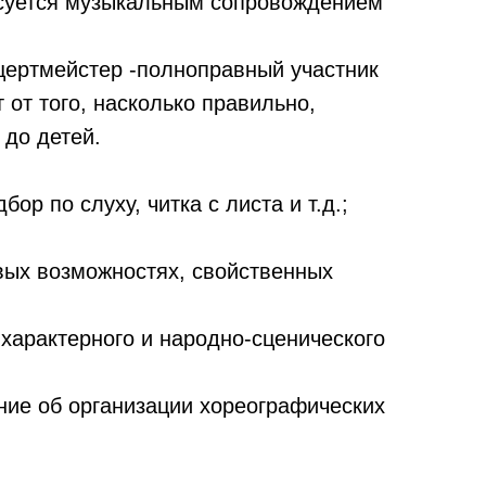
есуется музыкальным сопровождением
нцертмейстер -полноправный участник
 от того, насколько правильно,
 до детей.
ор по слуху, читка с листа и т.д.;
овых возможностях, свойственных
-характерного и народно-сценического
ние об организации хореографических