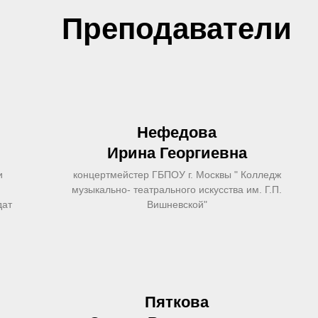
Преподаватели
Нефедова
Ирина Георгиевна
и
концертмейстер ГБПОУ г. Москвы " Колледж
музыкально- театрального искусства им. Г.П.
дат
Вишневской"
Пяткова