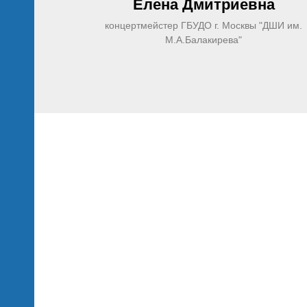
Елена Дмитриевна
концертмейстер ГБУДО г. Москвы "ДШИ им.
М.А.Балакирева"