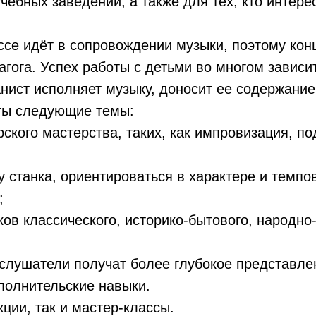
чебных заведений, а также для тех, кто интер
ссе идёт в сопровождении музыки, поэтому ко
агога. Успех работы с детьми во многом зависит
нист исполняет музыку, доносит ее содержание
ты следующие темы:
кого мастерства, таких, как импровизация, подб
у станка, ориентироваться в характере и темп
;
ов классического, историко-бытового, народно
слушатели получат более глубокое представле
полнительские навыки.
ции, так и мастер-классы.